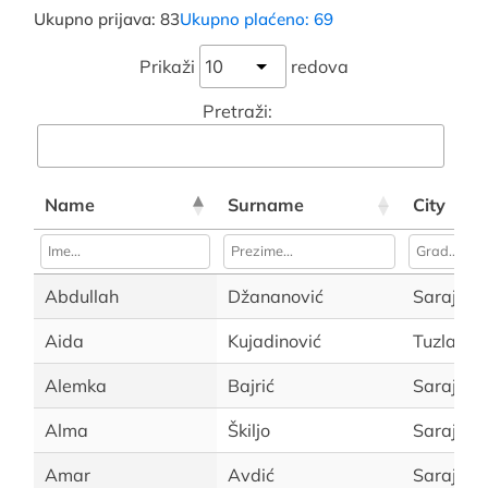
Ukupno prijava: 83
Ukupno plaćeno: 69
Prikaži
redova
Pretraži:
Name
Surname
City
Abdullah
Džananović
Sarajevo
Aida
Kujadinović
Tuzla
Alemka
Bajrić
Sarajevo
Alma
Škiljo
Sarajevo
Amar
Avdić
Sarajevo