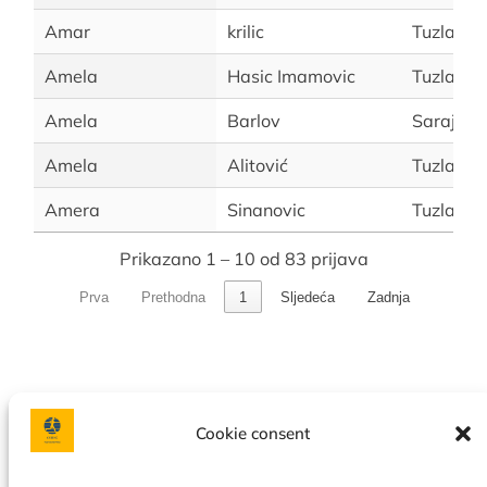
Amar
krilic
Tuzla
Amela
Hasic Imamovic
Tuzla
Amela
Barlov
Sarajevo
Amela
Alitović
Tuzla
Amera
Sinanovic
Tuzla
Prikazano 1 – 10 od 83 prijava
Prva
Prethodna
1
Sljedeća
Zadnja
Cookie consent
Facebook
Instagram