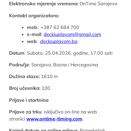
Elektronsko mjerenje vremena:
OnTime Sarajevo
Kontakt organizatora:
mob
.: +387 62 684 700
e-mail
:
deckiuplavom@gmail.com
web
:
deckiuplavom.ba
Datum
: Subota, 25.04.2026. godine, 17:00 sati
Područje
: Sarajevo, Bosna i Hercegovina
Dužina staze:
1610 m
Broj učesnika:
100
Prijave i startnina
Prijave za trku
: isključivo on-line na web
stranici
www.ontime-timing.com
Krajnji datum za online prijave
: Ponedjeljak,