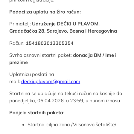
Podaci za uplatu na žiro račun:
Primatelj:
Udruženje DEČKI U PLAVOM,
Gradačačka 28, Sarajevo, Bosna i Hercegovina
Račun:
1541802013305254
Svrha osnovni startni paket:
donacija BM / Ime i
prezime
Uplatnicu poslati na
mail:
deckiuplavom@gmail.com
Startnina se uplaćuje na tekuči račun najkasnije do
ponedjeljka, 06.04.2026. u 23:59, u punom iznosu.
Podjela startnih paketa
:
Startno-ciljna zona /Vilsonovo šetalište/