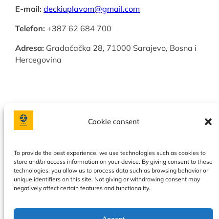
E-mail:
deckiuplavom@gmail.com
Telefon:
+387 62 684 700
Adresa:
Gradačačka 28, 71000 Sarajevo, Bosna i
Hercegovina
Cookie consent
Facebook
Instagram
To provide the best experience, we use technologies such as cookies to
store and/or access information on your device. By giving consent to these
Privacy policy
|
Terms & Conditions
|
Our services
|
About
technologies, you allow us to process data such as browsing behavior or
us
|
Contact
|
Calendar
|
Cookie Policy
unique identifiers on this site. Not giving or withdrawing consent may
negatively affect certain features and functionality.