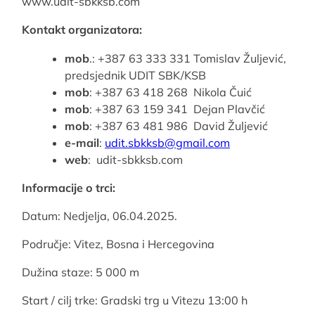
www.udit-sbkksb.com
Kontakt organizatora:
mob
.: +387 63 333 331 Tomislav Žuljević,
predsjednik UDIT SBK/KSB
mob
: +387 63 418 268 Nikola Čuić
mob
: +387 63 159 341 Dejan Plavčić
mob
: +387 63 481 986 David Žuljević
e-mail
:
udit.sbkksb@gmail.com
web
: udit-sbkksb.com
Informacije o trci:
Datum: Nedjelja, 06.04.2025.
Područje: Vitez, Bosna i Hercegovina
Dužina staze: 5 000 m
Start / cilj trke: Gradski trg u Vitezu 13:00 h