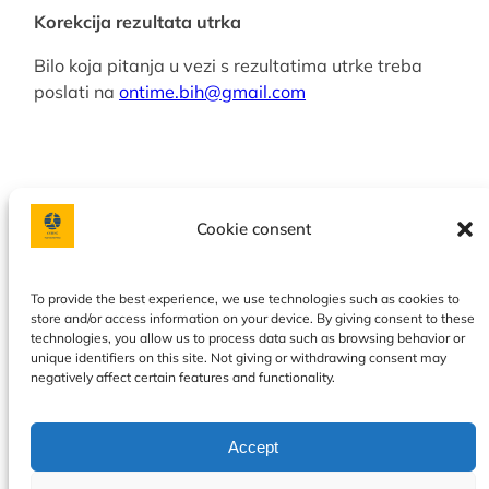
Korekcija rezultata utrka
Bilo koja pitanja u vezi s rezultatima utrke treba
poslati na
ontime.bih@gmail.com
Cookie consent
Facebook
Instagram
To provide the best experience, we use technologies such as cookies to
store and/or access information on your device. By giving consent to these
Privacy policy
|
Terms & Conditions
|
Our services
|
About
technologies, you allow us to process data such as browsing behavior or
us
|
Contact
|
Calendar
|
Cookie Policy
unique identifiers on this site. Not giving or withdrawing consent may
negatively affect certain features and functionality.
Accept