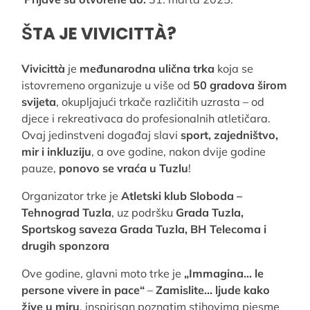
ŠTA JE VIVICITTÀ?
Vivicittà
je
međunarodna ulična trka
koja se
istovremeno organizuje u više od
50 gradova širom
svijeta
, okupljajući trkače različitih uzrasta – od
djece i rekreativaca do profesionalnih atletičara.
Ovaj jedinstveni događaj slavi
sport, zajedništvo,
mir i inkluziju
, a ove godine, nakon dvije godine
pauze,
ponovo se vraća u Tuzlu
!
Organizator trke je
Atletski klub Sloboda –
Tehnograd Tuzla
, uz podršku
Grada Tuzla,
Sportskog saveza Grada Tuzla, BH Telecoma i
drugih sponzora
Ove godine, glavni moto trke je
„Immagina… le
persone vivere in pace“
–
Zamislite… ljude kako
žive u miru
, inspirisan poznatim stihovima pjesme