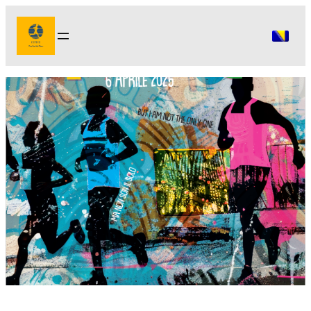
Idi
na
sadržaj