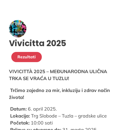
Vivicitta 2025
Rezultati
VIVICITTÀ 2025 – MEĐUNARODNA ULIČNA
TRKA SE VRAĆA U TUZLU!
Trčimo zajedno za mir, inkluziju i zdrav način
života!
Datum:
6. april 2025.
Lokacija:
Trg Slobode – Tuzla – gradske ulice
Početak:
10:00 sati
Prijave su otvorene do:
31. marta 2025.