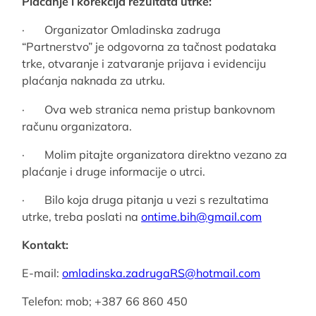
Plaćanje i korekcija rezultata utrke:
· Organizator Omladinska zadruga
“Partnerstvo” je odgovorna za tačnost podataka
trke, otvaranje i zatvaranje prijava i evidenciju
plaćanja naknada za utrku.
· Ova web stranica nema pristup bankovnom
računu organizatora.
· Molim pitajte organizatora direktno vezano za
plaćanje i druge informacije o utrci.
· Bilo koja druga pitanja u vezi s rezultatima
utrke, treba poslati na
ontime.bih@
gmail.com
Kontakt:
E-mail:
omladinska.zadrugaRS@
hotmail.com
Telefon: mob; +387 66 860 450