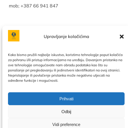
mob; +387 66 941 847
Upravljanje kolačićima
Facebook
Instagram
Kako bismo pružili najbolje iskustvo, koristimo tehnologije poput kolačića
za pohranu i/ili pristup informacijama na uređaju. Davanjem pristanka na
ove tehnologije omogućavate nam obradu podataka kao što su
Politika privatnosti
|
Uslovi korištenja
|
Naše usluge
|
O
ponašanje pri pregledavanju ili jedinstveni identifikatori na ovoj stranici.
nama
|
Kontakt
|
Kalendar
|
Politika kolačića
Nepristajanje ili povlačenje pristanka može negativno utjecati na
određene funkcije i mogućnosti.
Prihvati
Odbij
Vidi preference