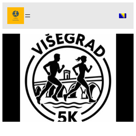
Idi
na
sadržaj