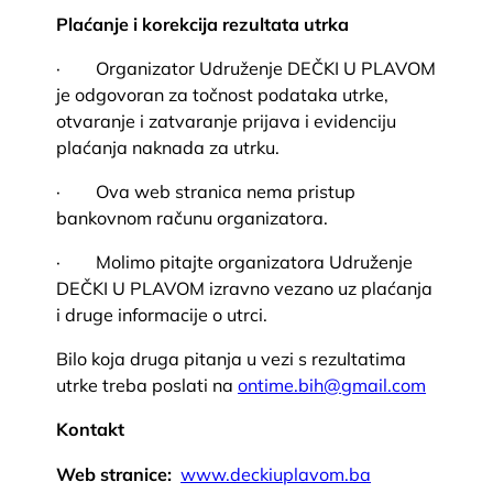
Plaćanje i korekcija rezultata utrka
· Organizator Udruženje DEČKI U PLAVOM
je odgovoran za točnost podataka utrke,
otvaranje i zatvaranje prijava i evidenciju
plaćanja naknada za utrku.
· Ova web stranica nema pristup
bankovnom računu organizatora.
· Molimo pitajte organizatora Udruženje
DEČKI U PLAVOM izravno vezano uz plaćanja
i druge informacije o utrci.
Bilo koja druga pitanja u vezi s rezultatima
utrke treba poslati na
ontime.bih@
gmail.com
Kontakt
Web stranice:
www.deckiuplavom.ba