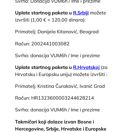
Svrha: Donacija VUM6h / Ime i prezime
Uplate startnog paketa u
R.Srbiji
možete
izvršiti (1,00 € = 120,00 dinara):
Primatelj: Danijela Kitanović, Beograd
Račun: 2002441003082
Svrha: donacija VUM6h / Ime i prezime
Uplate startnog paketa u
R.Hrvatskoj
(za
Hrvatsku i Europsku uniju) možete izvršiti :
Primatelj: Kristina Čuraković, Ivanić Grad
Račun: HR1323600003244628214
Svrha: donacija VUM6h / Ime i prezime
Takmičari koji dolaze izvan Bosne i
Hercegovine, Srbije, Hrvatske i Europske