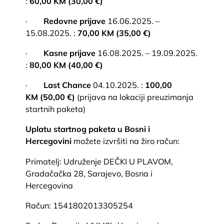
:
60,00 KM (30,00 €)
·
Redovne prijave
16.06.2025. –
15.08.2025. :
70,00 KM (35,00 €)
·
Kasne prijave
16.08.2025. – 19.09.2025.
:
80,00 KM (40,00 €)
·
Last Chance
04.10.2025. :
100,00
KM (50,00 €)
(prijava na lokaciji preuzimanja
startnih paketa)
Uplatu startnog paketa u Bosni i
Hercegovini
možete izvršiti na žiro račun:
Primatelj: Udruženje DEČKI U PLAVOM,
Gradačačka 28, Sarajevo, Bosna i
Hercegovina
Račun: 1541802013305254