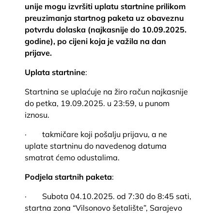
unije mogu izvršiti uplatu startnine prilikom
preuzimanja startnog paketa uz obaveznu
potvrdu dolaska (najkasnije do 10.09.2025.
godine), po cijeni koja je važila na dan
prijave.
Uplata startnine
:
Startnina se uplaćuje na žiro račun najkasnije
do petka, 19.09.2025. u 23:59, u punom
iznosu.
· takmičare koji pošalju prijavu, a ne
uplate startninu do navedenog datuma
smatrat ćemo odustalima.
Podjela startnih paketa
:
· Subota 04.10.2025. od 7:30 do 8:45 sati,
startna zona “Vilsonovo šetalište”, Sarajevo