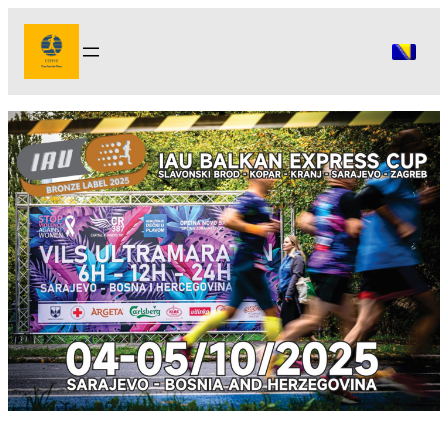
Idi
na
sadržaj