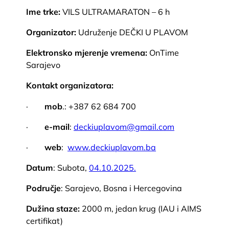
Ime trke:
VILS ULTRAMARATON – 6 h
Organizator:
Udruženje DEČKI U PLAVOM
Elektronsko mjerenje vremena:
OnTime
Sarajevo
Kontakt organizatora:
·
mob
.: +387 62 684 700
·
e-mail
:
deckiuplavom@
gmail.com
·
web
:
www.deckiuplavom.ba
Datum
: Subota,
04.10.2025.
Područje
: Sarajevo, Bosna i Hercegovina
Dužina staze:
2000 m, jedan krug (IAU i AIMS
certifikat)