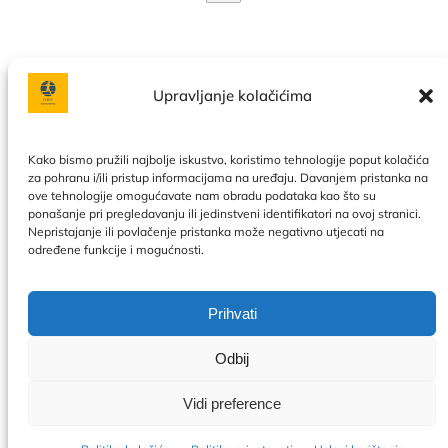
Upravljanje kolačićima
Facebook
Instagram
Kako bismo pružili najbolje iskustvo, koristimo tehnologije poput kolačića
za pohranu i/ili pristup informacijama na uređaju. Davanjem pristanka na
ove tehnologije omogućavate nam obradu podataka kao što su
Politika privatnosti
|
Uslovi korištenja
|
Naše usluge
|
O
ponašanje pri pregledavanju ili jedinstveni identifikatori na ovoj stranici.
nama
|
Kontakt
|
Kalendar
|
Politika kolačića
Nepristajanje ili povlačenje pristanka može negativno utjecati na
određene funkcije i mogućnosti.
Prihvati
Odbij
Vidi preference
© 2026 OnTime. Sva prava zadržana.