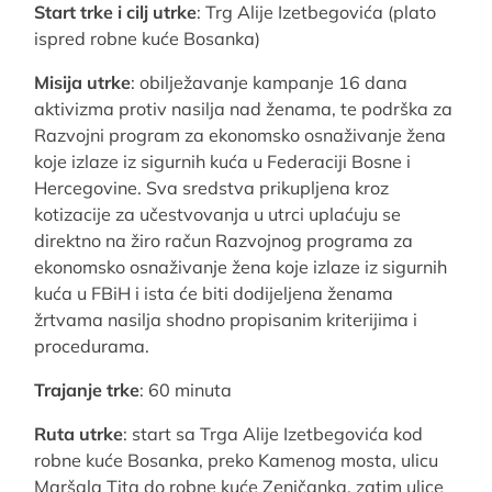
Start trke i cilj utrke
: Trg Alije Izetbegovića (plato
ispred robne kuće Bosanka)
Misija utrke
: obilježavanje kampanje 16 dana
aktivizma protiv nasilja nad ženama, te podrška za
Razvojni program za ekonomsko osnaživanje žena
koje izlaze iz sigurnih kuća u Federaciji Bosne i
Hercegovine. Sva sredstva prikupljena kroz
kotizacije za učestvovanja u utrci uplaćuju se
direktno na žiro račun Razvojnog programa za
ekonomsko osnaživanje žena koje izlaze iz sigurnih
kuća u FBiH i ista će biti dodijeljena ženama
žrtvama nasilja shodno propisanim kriterijima i
procedurama.
Trajanje trke
: 60 minuta
Ruta utrke
: start sa Trga Alije Izetbegovića kod
robne kuće Bosanka, preko Kamenog mosta, ulicu
Maršala Tita do robne kuće Zeničanka, zatim ulice