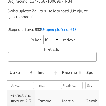
Broj računa: 134-668-10069974-34
Svrha uplate: Za Utrku solidarnosti „Uz nju, za
njenu slobodu“
Ukupno prijava: 633
Ukupno plaćeno: 613
Prikaži
redova
Pretraži:
Utrka
Ime
Prezime
Spol
Rekreativna
utrka na 2,5
Tamara
Martini
Ženski