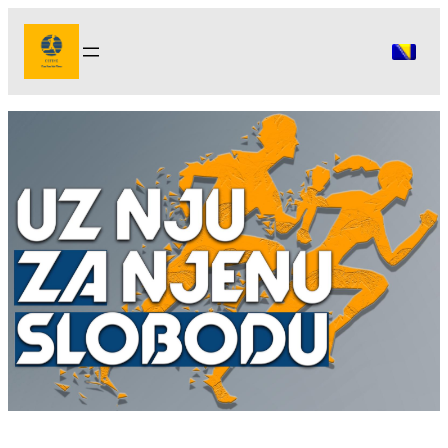
Idi
na
sadržaj