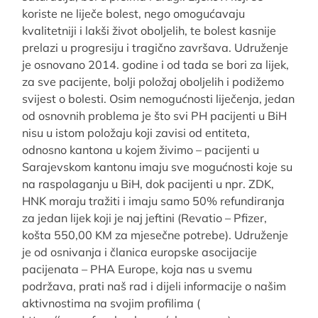
koriste ne liječe bolest, nego omogućavaju
kvalitetniji i lakši život oboljelih, te bolest kasnije
prelazi u progresiju i tragično završava. Udruženje
je osnovano 2014. godine i od tada se bori za lijek,
za sve pacijente, bolji položaj oboljelih i podižemo
svijest o bolesti. Osim nemogućnosti liječenja, jedan
od osnovnih problema je što svi PH pacijenti u BiH
nisu u istom položaju koji zavisi od entiteta,
odnosno kantona u kojem živimo – pacijenti u
Sarajevskom kantonu imaju sve mogućnosti koje su
na raspolaganju u BiH, dok pacijenti u npr. ZDK,
HNK moraju tražiti i imaju samo 50% refundiranja
za jedan lijek koji je naj jeftini (Revatio – Pfizer,
košta 550,00 KM za mjesečne potrebe). Udruženje
je od osnivanja i članica europske asocijacije
pacijenata – PHA Europe, koja nas u svemu
podržava, prati naš rad i dijeli informacije o našim
aktivnostima na svojim profilima (