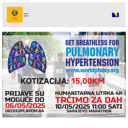
Idi
na
sadržaj