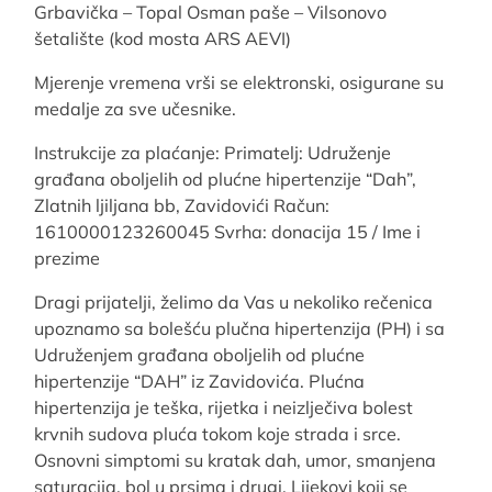
Grbavička – Topal Osman paše – Vilsonovo
šetalište (kod mosta ARS AEVI)
Mjerenje vremena vrši se elektronski, osigurane su
medalje za sve učesnike.
Instrukcije za plaćanje: Primatelj: Udruženje
građana oboljelih od plućne hipertenzije “Dah”,
Zlatnih ljiljana bb, Zavidovići Račun:
1610000123260045 Svrha: donacija 15 / Ime i
prezime
Dragi prijatelji, želimo da Vas u nekoliko rečenica
upoznamo sa bolešću plučna hipertenzija (PH) i sa
Udruženjem građana oboljelih od plućne
hipertenzije “DAH” iz Zavidovića. Plućna
hipertenzija je teška, rijetka i neizlječiva bolest
krvnih sudova pluća tokom koje strada i srce.
Osnovni simptomi su kratak dah, umor, smanjena
saturacija, bol u prsima i drugi. Lijekovi koji se