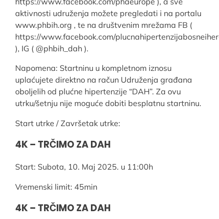
https://www.facebook.com/phaeurope ), a sve
aktivnosti udruženja možete pregledati i na portalu
www.phbih.org , te na društvenim mrežama FB (
https://www.facebook.com/plucnahipertenzijabosneihe
), IG ( @phbih_dah ).
Napomena: Startninu u kompletnom iznosu
uplaćujete direktno na račun Udruženja građana
oboljelih od plućne hipertenzije “DAH”. Za ovu
utrku/šetnju nije moguće dobiti besplatnu startninu.
Start utrke / Završetak utrke:
4K – TRČIMO ZA DAH
Start: Subota, 10. Maj 2025. u 11:00h
Vremenski limit: 45min
4K – TRČIMO ZA DAH