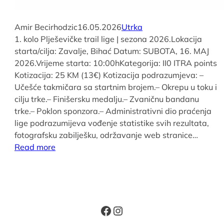
Amir Becirhodzic
16.05.2026
Utrka
1. kolo Plješevičke trail lige | sezona 2026.Lokacija
starta/cilja: Zavalje, Bihać Datum: SUBOTA, 16. MAJ
2026.Vrijeme starta: 10:00hKategorija: II0 ITRA points
Kotizacija: 25 KM (13€) Kotizacija podrazumjeva: –
Učešće takmičara sa startnim brojem.– Okrepu u toku i
cilju trke.– Finišersku medalju.– Zvaničnu bandanu
trke.– Poklon sponzora.– Administrativni dio praćenja
lige podrazumijeva vođenje statistike svih rezultata,
fotografsku zabilješku, održavanje web stranice…
Read more
Facebook
Instagram