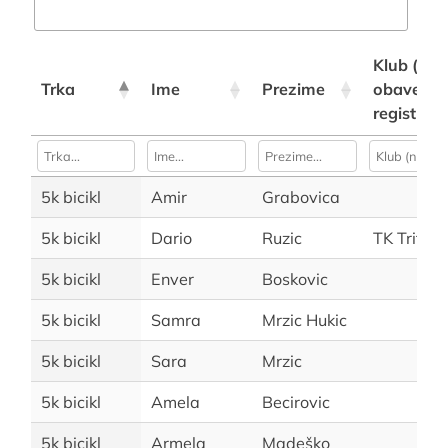
Klub (nije
Trka
Ime
Prezime
obavezno
registraci
5k bicikl
Amir
Grabovica
5k bicikl
Dario
Ruzic
TK Triton
5k bicikl
Enver
Boskovic
5k bicikl
Samra
Mrzic Hukic
5k bicikl
Sara
Mrzic
5k bicikl
Amela
Becirovic
5k bicikl
Armela
Madeško