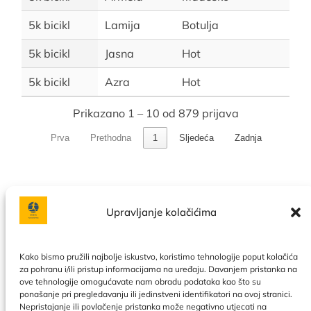
5k bicikl
Lamija
Botulja
5k bicikl
Jasna
Hot
5k bicikl
Azra
Hot
Prikazano 1 – 10 od 879 prijava
Prva
Prethodna
1
Sljedeća
Zadnja
Upravljanje kolačićima
Facebook
Instagram
Kako bismo pružili najbolje iskustvo, koristimo tehnologije poput kolačića
za pohranu i/ili pristup informacijama na uređaju. Davanjem pristanka na
ove tehnologije omogućavate nam obradu podataka kao što su
Politika privatnosti
|
Uslovi korištenja
|
Naše usluge
|
O
ponašanje pri pregledavanju ili jedinstveni identifikatori na ovoj stranici.
nama
|
Kontakt
|
Kalendar
|
Politika kolačića
Nepristajanje ili povlačenje pristanka može negativno utjecati na