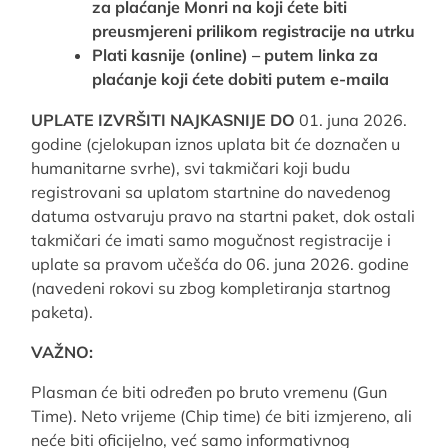
za plaćanje Monri na koji ćete biti
preusmjereni prilikom registracije na utrku
Plati kasnije (online) –
putem linka za
plaćanje koji ćete dobiti putem e-maila
UPLATE IZVRŠITI NAJKASNIJE DO
01. juna 2026.
godine (cjelokupan iznos uplata bit će doznačen u
humanitarne svrhe), svi takmičari koji budu
registrovani sa uplatom startnine do navedenog
datuma ostvaruju pravo na startni paket, dok ostali
takmičari će imati samo mogučnost registracije i
uplate sa pravom učešća do 06. juna 2026. godine
(navedeni rokovi su zbog kompletiranja startnog
paketa).
VAŽNO:
Plasman će biti određen po bruto vremenu (Gun
Time). Neto vrijeme (Chip time) će biti izmjereno, ali
neće biti oficijelno, već samo informativnog