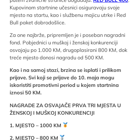
putem zvanične stranice događaja:
RED BULL 400
.
Kupovinom startnine učesnici osiguravaju svoje
mjesto na startu, kao i službenu majicu utrke i Red
Bull paket dobrodošlice.
Za one najbrže, pripremljen je i poseban nagradni
fond. Pobjednici u muškoj i ženskoj konkurenciji
osvajaju po 1.000 KM, drugoplasirani 800 KM, dok
treće mjesto donosi nagradu od 500 KM.
Kao i na samoj stazi, brzina se isplati i prilikom
prijave. Svi koji se prijave do 10. maja mogu
iskoristiti promotivni period u kojem startnina
iznosi 50 KM.
NAGRADE ZA OSVAJAČE PRVA TRI MJESTA U
ŽENSKOJ I MUŠKOJ KONKURENCIJI
1. MJESTO – 1000 KM
2. MJESTO – 800 KM