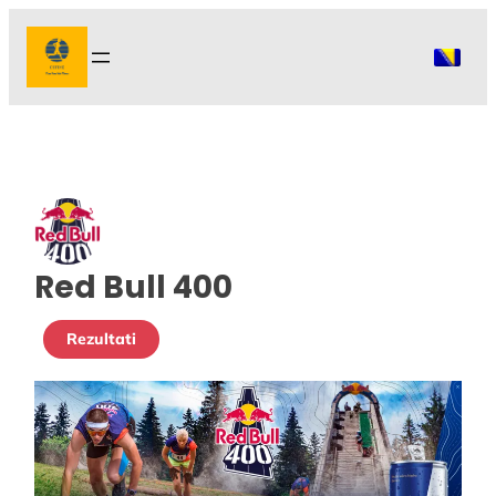
Idi
na
sadržaj
Red Bull 400
Rezultati