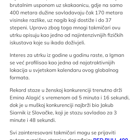
brutalnim usponom uz skakaonicu, gdje na samo
400 metara dužine savladavaju čak 170 metara
visinske razlike, uz nagib koji dostiže i do 37
stepeni. Upravo zbog toga mnogi takmičari ovu
utrku opisuju kao jedno od najintenzivnijih fizičkih
iskustava koje su ikada doživjeli.
Interes za utrku iz godine u godinu raste, a Igman
se već profilisao kao jedna od najatraktivnijih
lokacija u svjetskom kalendaru ovog globalnog
formata.
Rekord staze u ženskoj konkurenciji trenutno drži
Emina Alagić s vremenom od 5 minuta i 16 sekundi,
dok je u muškoj konkurenciji najbrži bio Jakub
Siarnik iz Slovačke, koji je stazu savladao za 3
minute i 48 sekundi.
Svi zainteresovani takmičari mogu se prijaviti