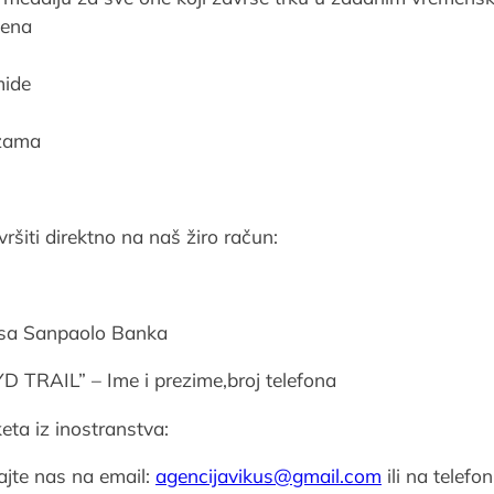
mena
mide
azama
ršiti direktno na naš žiro račun:
esa Sanpaolo Banka
D TRAIL” – Ime i prezime,broj telefona
eta iz inostranstva:
rajte nas na email:
agencijavikus@
gmail.com
ili na telefo