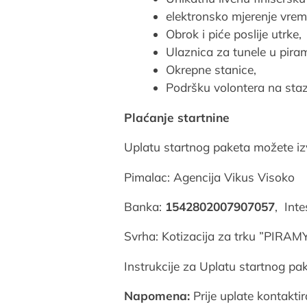
elektronsko mjerenje vre
Obrok i piće poslije utrke,
Ulaznica za tunele u pira
Okrepne stanice,
Podršku volontera na st
Plaćanje startnine
Uplatu startnog paketa možete izv
Pimalac: Agencija Vikus Visoko
Banka:
1542802007907057
, Int
Svrha: Kotizacija za trku ”PIRAMY
Instrukcije za Uplatu startnog pak
Napomena:
Prije uplate kontakti