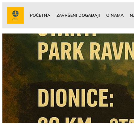
Idi
na
POČETNA
ZAVRŠENI DOGAĐAJI
O NAMA
N
sadržaj