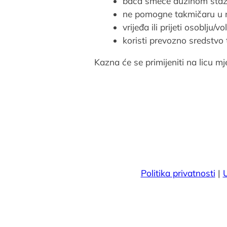
baca smeće dužinom staz
ne pomogne takmičaru u n
vrijeđa ili prijeti osoblju/v
koristi prevozno sredstvo
Kazna će se primijeniti na licu mj
Politika privatnosti
|
U