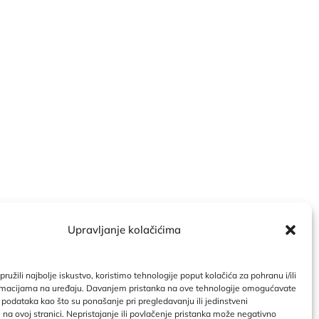
Upravljanje kolačićima
ndar
|
Politika kolačića
ružili najbolje iskustvo, koristimo tehnologije poput kolačića za pohranu i/ili
ormacijama na uređaju. Davanjem pristanka na ove tehnologije omogućavate
odataka kao što su ponašanje pri pregledavanju ili jedinstveni
ri na ovoj stranici. Nepristajanje ili povlačenje pristanka može negativno