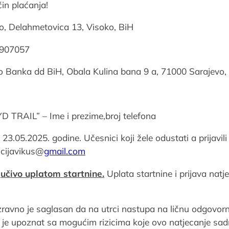
in plaćanja!
ko, Delahmetovica 13, Visoko, BiH
7907057
o Banka dd BiH, Obala Kulina bana 9 a, 71000 Sarajevo,
D TRAIL” – Ime i prezime,broj telefona
 23.05.2025. godine. Učesnici koji žele odustati a prijavili
ncijavikus@
gmail.com
jučivo uplatom startnine.
Uplata startnine i prijava natj
ravno je saglasan da na utrci nastupa na ličnu odgovorn
 da je upoznat sa mogućim rizicima koje ovo natjecanje sa