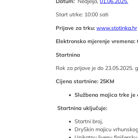
Datum:
Nedjelja,
01.06.2025.
Start utrke: 10:00 sati
Prijave za trku:
www.stotinka.hr
Elektronsko mjerenje vremena:
Startnina
Rok za prijave je do 23.05.2025. g
Cijena startnine: 25KM
Službena majica trke je
Startnina uključuje:
Startni broj,
DrySkin majicu vrhunskog 
Unikatnu livenu finišersk