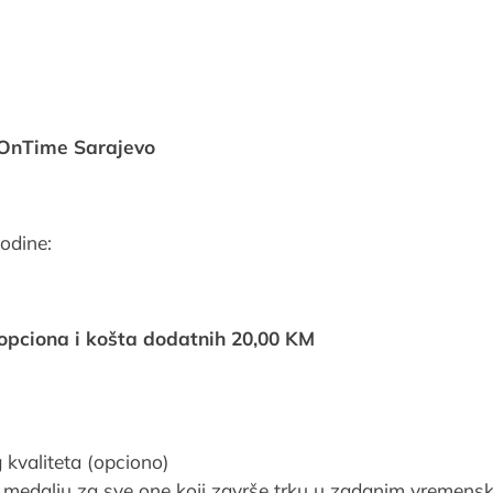
 OnTime Sarajevo
odine:
 opciona i košta dodatnih 20,00 KM
kvaliteta (opciono)
u medalju za sve one koji završe trku u zadanim vremens