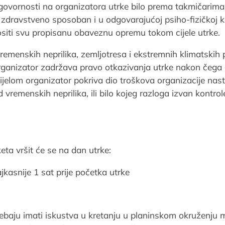
ovornosti na organizatora utrke bilo prema takmičarima
 zdravstveno sposoban i u odgovarajućoj psiho-fizičkoj k
ositi svu propisanu obaveznu opremu tokom cijele utrke.
remenskih neprilika, zemljotresa i ekstremnih klimatskih 
ganizator zadržava pravo otkazivanja utrke nakon čega 
ijelom organizator pokriva dio troškova organizacije nast
 vremenskih neprilika, ili bilo kojeg razloga izvan kontrol
eta vršit će se na dan utrke:
najkasnije 1 sat prije početka utrke
ebaju imati iskustva u kretanju u planinskom okruženju mo