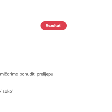
Rezultati
ičarima ponuditi prelijepu i
Visoko”