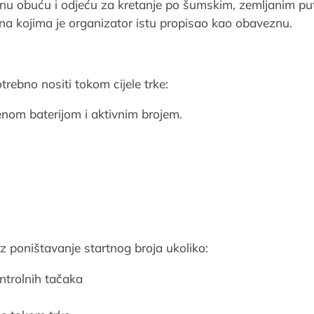
ladnu obuću i odjeću za kretanje po šumskim, zemljanim p
a kojima je organizator istu propisao kao obaveznu.
rebno nositi tokom cijele trke:
enom baterijom i aktivnim brojem.
uz poništavanje startnog broja ukoliko:
ntrolnih tačaka