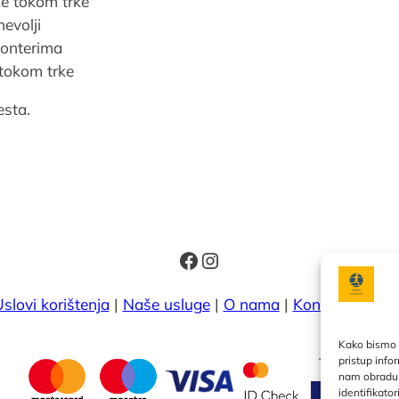
e tokom trke
evolji
olonterima
 tokom trke
esta.
Facebook
Instagram
slovi korištenja
|
Naše usluge
|
O nama
|
Kontakt
|
Kale
Kako bismo p
pristup inf
nam obradu p
identifikato