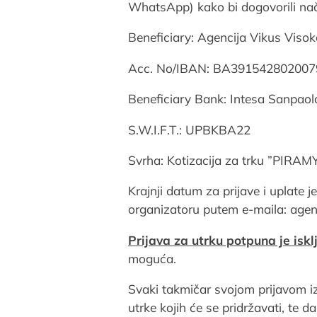
WhatsApp) kako bi dogovorili nač
Beneficiary: Agencija Vikus Viso
Acc. No/IBAN: BA39154280200
Beneficiary Bank: Intesa Sanpaol
S.W.I.F.T.: UPBKBA22
Svrha: Kotizacija za trku ”PIRAMY
Krajnji datum za prijave i uplate je
organizatoru putem e-maila: age
Prijava za utrku potpuna je iskl
moguća.
Svaki takmičar svojom prijavom iz
utrke kojih će se pridržavati, te