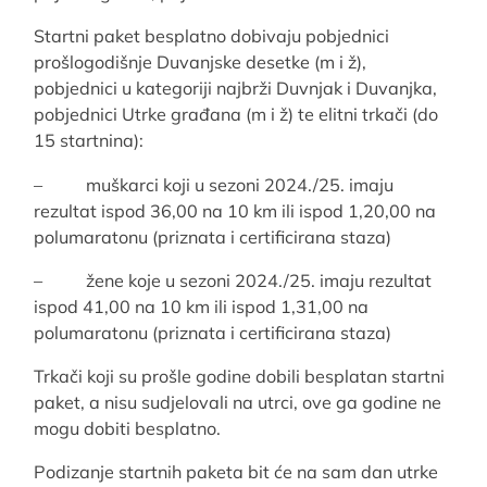
Startni paket besplatno dobivaju pobjednici
prošlogodišnje Duvanjske desetke (m i ž),
pobjednici u kategoriji najbrži Duvnjak i Duvanjka,
pobjednici Utrke građana (m i ž) te elitni trkači (do
15 startnina):
– muškarci koji u sezoni 2024./25. imaju
rezultat ispod 36,00 na 10 km ili ispod 1,20,00 na
polumaratonu (priznata i certificirana staza)
– žene koje u sezoni 2024./25. imaju rezultat
ispod 41,00 na 10 km ili ispod 1,31,00 na
polumaratonu (priznata i certificirana staza)
Trkači koji su prošle godine dobili besplatan startni
paket, a nisu sudjelovali na utrci, ove ga godine ne
mogu dobiti besplatno.
Podizanje startnih paketa bit će na sam dan utrke