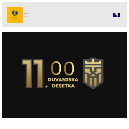
Idi
na
sadržaj