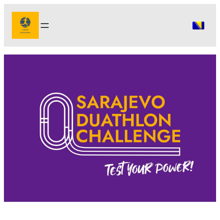
Idi
na
sadržaj