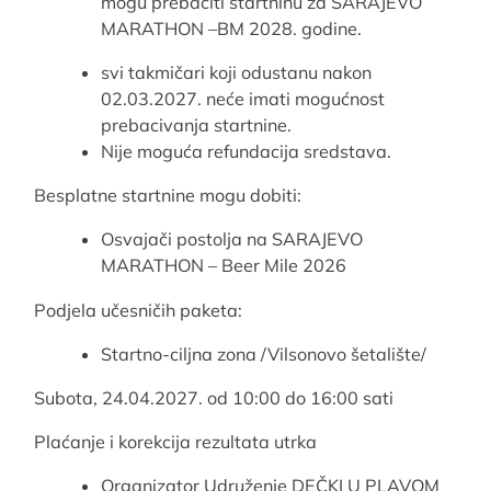
mogu prebaciti startninu za SARAJEVO
MARATHON –BM 2028. godine.
svi takmičari koji odustanu nakon
02.03.2027. neće imati mogućnost
prebacivanja startnine.
Nije moguća refundacija sredstava.
Besplatne startnine mogu dobiti:
Osvajači postolja na SARAJEVO
MARATHON – Beer Mile 2026
Podjela učesničih paketa:
Startno-ciljna zona /Vilsonovo šetalište/
Subota, 24.04.2027. od 10:00 do 16:00 sati
Plaćanje i korekcija rezultata utrka
Organizator Udruženje DEČKI U PLAVOM