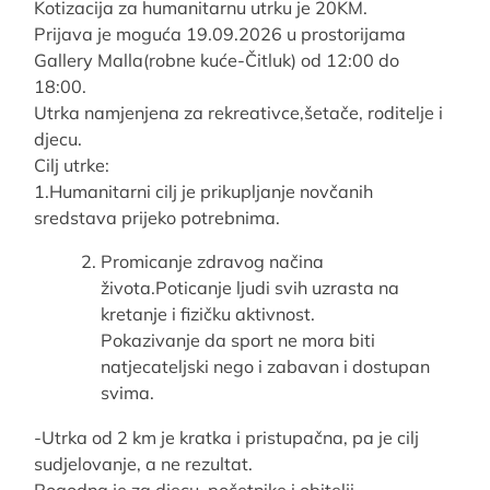
Kotizacija za humanitarnu utrku je 20KM.
Prijava je moguća 19.09.2026 u prostorijama
Gallery Malla(robne kuće-Čitluk) od 12:00 do
18:00.
Utrka namjenjena za rekreativce,šetače, roditelje i
djecu.
Cilj utrke:
1.Humanitarni cilj je prikupljanje novčanih
sredstava prijeko potrebnima.
Promicanje zdravog načina
života.Poticanje ljudi svih uzrasta na
kretanje i fizičku aktivnost.
Pokazivanje da sport ne mora biti
natjecateljski nego i zabavan i dostupan
svima.
-Utrka od 2 km je kratka i pristupačna, pa je cilj
sudjelovanje, a ne rezultat.
Pogodna je za djecu, početnike i obitelji.