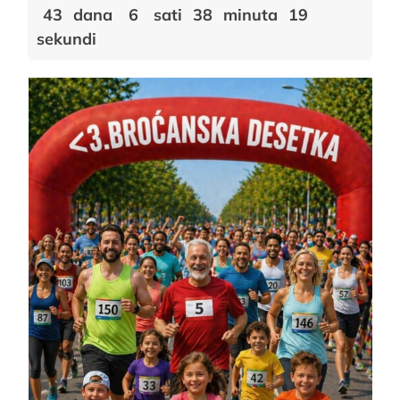
43
dana
6
sati
38
minuta
19
sekundi