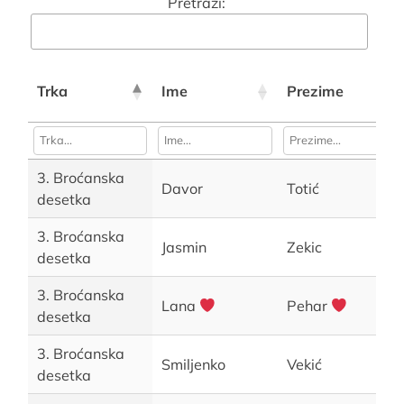
Pretraži:
Trka
Ime
Prezime
3. Broćanska
Davor
Totić
desetka
3. Broćanska
Jasmin
Zekic
desetka
3. Broćanska
Lana
Pehar
desetka
3. Broćanska
Smiljenko
Vekić
desetka