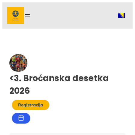
Idi
na
sadržaj
<3. Broćanska desetka
2026
Registracija