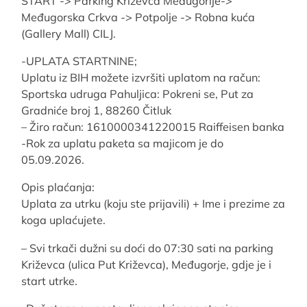
START -> Parking Križevca Međugorije->
Međugorska Crkva -> Potpolje -> Robna kuća
(Gallery Mall) CILJ.
-UPLATA STARTNINE;
Uplatu iz BIH možete izvršiti uplatom na račun:
Sportska udruga Pahuljica: Pokreni se, Put za
Gradniće broj 1, 88260 Čitluk
– Žiro račun: 1610000341220015 Raiffeisen banka
-Rok za uplatu paketa sa majicom je do
05.09.2026.
Opis plaćanja:
Uplata za utrku (koju ste prijavili) + Ime i prezime za
koga uplaćujete.
– Svi trkači dužni su doći do 07:30 sati na parking
Križevca (ulica Put Križevca), Međugorje, gdje je i
start utrke.