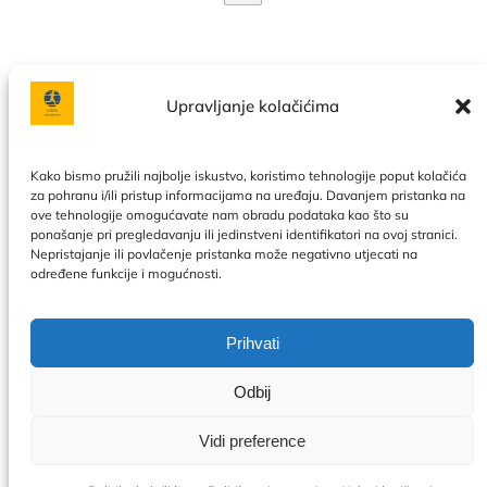
Upravljanje kolačićima
Facebook
Instagram
Kako bismo pružili najbolje iskustvo, koristimo tehnologije poput kolačića
za pohranu i/ili pristup informacijama na uređaju. Davanjem pristanka na
ove tehnologije omogućavate nam obradu podataka kao što su
Politika privatnosti
|
Uslovi korištenja
|
Naše usluge
|
O
ponašanje pri pregledavanju ili jedinstveni identifikatori na ovoj stranici.
nama
|
Kontakt
|
Kalendar
|
Politika kolačića
Nepristajanje ili povlačenje pristanka može negativno utjecati na
određene funkcije i mogućnosti.
Prihvati
Odbij
Vidi preference
© 2026 OnTime. Sva prava zadržana.