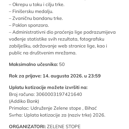
– Okrepu u toku i cilju trke.
– Finišersku medalju.
– Zvaničnu bandanu trke.
– Poklon sponzora.
– Administrativni dio praćenja lige podrazumijeva
vođenje statistike svih rezultata, fotografsku
zabilješku, održavanje web stranice lige, kao i
public na društvenim mrežama.
Maksimalno učesnika:
50
Rok za prijave: 14. augusta 2026. u 23:59
Uplatu kotizacije možete izvršiti na:
Broj računa: 3060003197421640
(Addiko Bank)
Primalac: Udruženje Zelene stope , Bihać
Svrha: Uplata kotizacije za (naziv trke) 2026.
ORGANIZATORI:
ZELENE STOPE