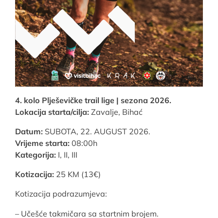
4. kolo Plješevičke trail lige | sezona 2026.
Lokacija starta/cilja:
Zavalje, Bihać
Datum:
SUBOTA, 22. AUGUST 2026.
Vrijeme starta:
08:00h
Kategorija:
I, II, III
Kotizacija:
25 KM (13€)
Kotizacija podrazumjeva:
– Učešće takmičara sa startnim brojem.