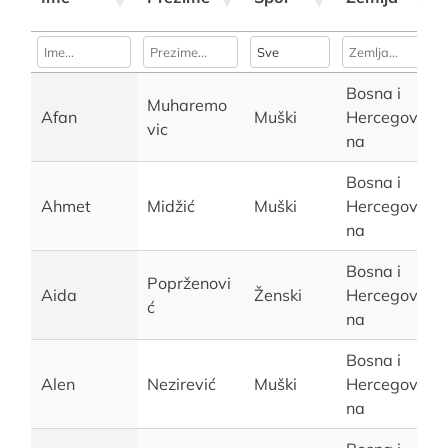
Bosna i
Muharemo
Afan
Muški
Hercegovi
vic
na
Bosna i
Ahmet
Midžić
Muški
Hercegovi
na
Bosna i
Poprženovi
Aida
Ženski
Hercegovi
ć
na
Bosna i
Alen
Nezirević
Muški
Hercegovi
na