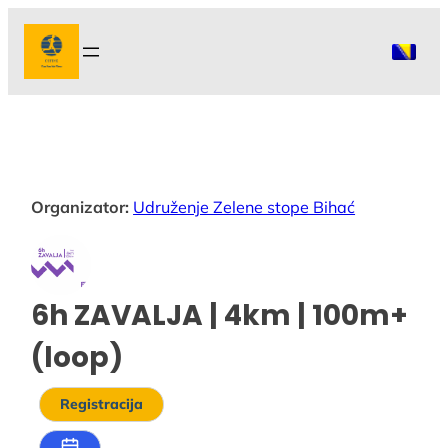
Idi
na
sadržaj
Organizator:
Udruženje Zelene stope Bihać
6h ZAVALJA | 4km | 100m+
(loop)
Registracija