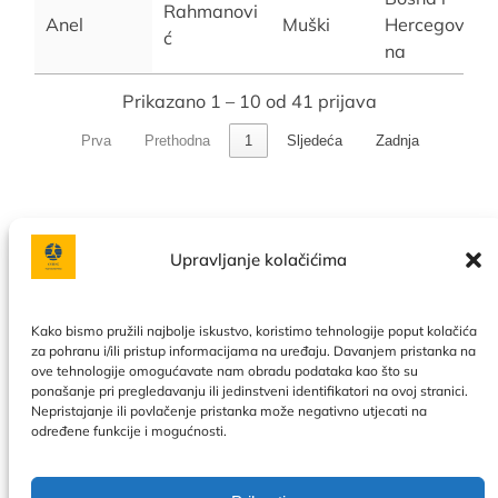
Rahmanovi
Anel
Muški
Hercegovi
ć
na
Prikazano 1 – 10 od 41 prijava
Prva
Prethodna
1
Sljedeća
Zadnja
Upravljanje kolačićima
Facebook
Instagram
Kako bismo pružili najbolje iskustvo, koristimo tehnologije poput kolačića
za pohranu i/ili pristup informacijama na uređaju. Davanjem pristanka na
ove tehnologije omogućavate nam obradu podataka kao što su
Politika privatnosti
|
Uslovi korištenja
|
Naše usluge
|
O
ponašanje pri pregledavanju ili jedinstveni identifikatori na ovoj stranici.
nama
|
Kontakt
|
Kalendar
|
Politika kolačića
Nepristajanje ili povlačenje pristanka može negativno utjecati na
određene funkcije i mogućnosti.