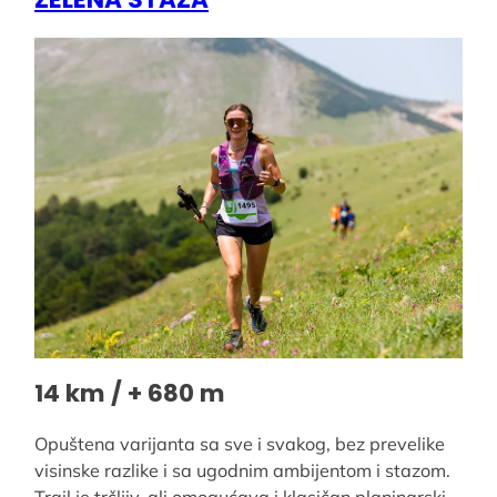
14 km / + 680 m
Opuštena varijanta sa sve i svakog, bez prevelike
visinske razlike i sa ugodnim ambijentom i stazom.
Trail je trčljiv, ali omogućava i klasičan planinarski