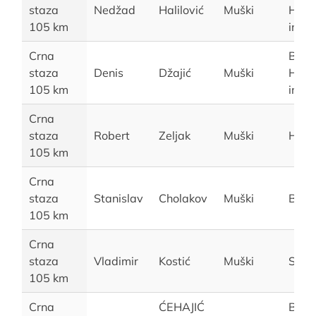
staza
Nedžad
Halilović
Muški
Herc
105 km
ina
Crna
Bosn
staza
Denis
Džajić
Muški
Herc
105 km
ina
Crna
staza
Robert
Zeljak
Muški
Hrva
105 km
Crna
staza
Stanislav
Cholakov
Muški
Buga
105 km
Crna
staza
Vladimir
Kostić
Muški
Srbij
105 km
Crna
ĆEHAJIĆ
Bosn