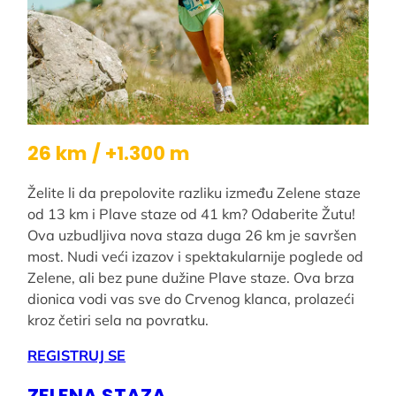
26 km / +1.300 m
Želite li da prepolovite razliku između Zelene staze
od 13 km i Plave staze od 41 km? Odaberite Žutu!
Ova uzbudljiva nova staza duga 26 km je savršen
most. Nudi veći izazov i spektakularnije poglede od
Zelene, ali bez pune dužine Plave staze. Ova brza
dionica vodi vas sve do Crvenog klanca, prolazeći
kroz četiri sela na povratku.
REGISTRUJ SE
ZELENA STAZA