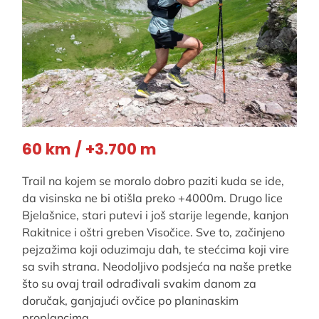
60 km / +3.700 m
Trail na kojem se moralo dobro paziti kuda se ide,
da visinska ne bi otišla preko +4000m. Drugo lice
Bjelašnice, stari putevi i još starije legende, kanjon
Rakitnice i oštri greben Visočice. Sve to, začinjeno
pejzažima koji oduzimaju dah, te stećcima koji vire
sa svih strana. Neodoljivo podsjeća na naše pretke
što su ovaj trail odrađivali svakim danom za
doručak, ganjajući ovčice po planinaskim
proplancima.