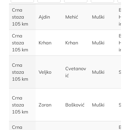
Crna
Bosn
staza
Ajdin
Mehić
Muški
Herc
105 km
ina
Crna
Bosn
staza
Krhan
Krhan
Muški
Herc
105 km
ina
Crna
Cvetanov
staza
Veljko
Muški
Srbij
ić
105 km
Crna
staza
Zoran
Bošković
Muški
Srbij
105 km
Crna
Bosn