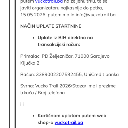
putem
vuckotrail.ba
na željenu trku, te se
javiti organizatoru najkasnije do petka,
15.05.2026. putem maila info@vuckotrail.ba.
NAČIN UPLATE STARTNINE
Uplate iz BIH direktno na
transakcijski račun:
Primalac: PD Željezničar, 71000 Sarajevo,
Ključka 2
Račun: 3389002207592455, UniCredit banka
Svrha: Vucko Trail 2026/Staza/ Ime i prezime
trkača / Broj telefona
ili
Kartičnom uplatom putem web
shop-a
vuckotrail.ba