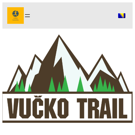
Idi
na
sadržaj