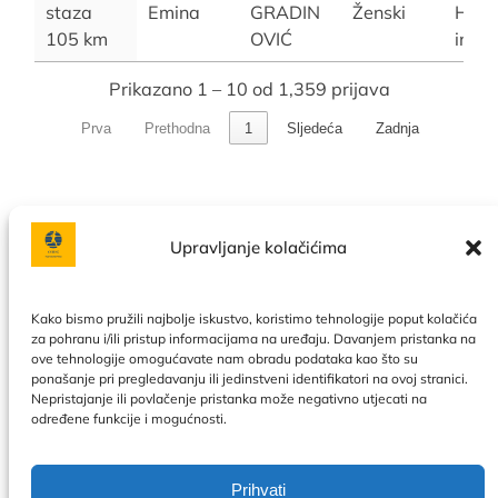
staza
Emina
GRADIN
Ženski
Herc
105 km
OVIĆ
ina
Prikazano 1 – 10 od 1,359 prijava
Prva
Prethodna
1
Sljedeća
Zadnja
Upravljanje kolačićima
Facebook
Instagram
Kako bismo pružili najbolje iskustvo, koristimo tehnologije poput kolačića
za pohranu i/ili pristup informacijama na uređaju. Davanjem pristanka na
ove tehnologije omogućavate nam obradu podataka kao što su
Politika privatnosti
|
Uslovi korištenja
|
Naše usluge
|
O
ponašanje pri pregledavanju ili jedinstveni identifikatori na ovoj stranici.
nama
|
Kontakt
|
Kalendar
|
Politika kolačića
Nepristajanje ili povlačenje pristanka može negativno utjecati na
određene funkcije i mogućnosti.
Prihvati