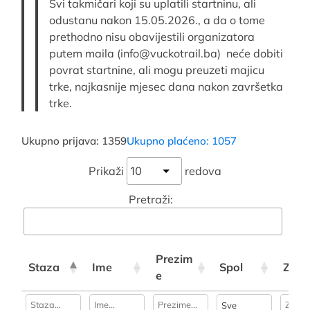
Svi takmičari koji su uplatili startninu, ali
odustanu nakon 15.05.2026., a da o tome
prethodno nisu obavijestili organizatora
putem maila (info@vuckotrail.ba) neće dobiti
povrat startnine, ali mogu preuzeti majicu
trke, najkasnije mjesec dana nakon završetka
trke.
Ukupno prijava: 1359
Ukupno plaćeno: 1057
Prikaži
redova
Pretraži:
Prezim
Staza
Ime
Spol
Zeml
e