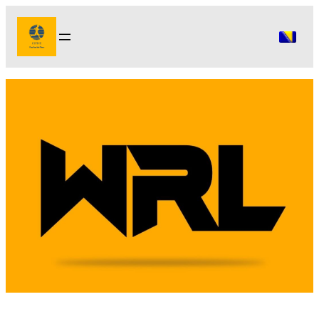
Idi
na
sadržaj