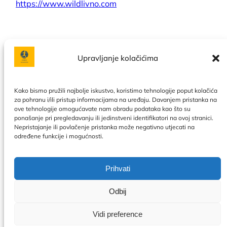
https://www.wildlivno.com
Upravljanje kolačićima
Facebook
Instagram
Kako bismo pružili najbolje iskustvo, koristimo tehnologije poput kolačića
za pohranu i/ili pristup informacijama na uređaju. Davanjem pristanka na
ove tehnologije omogućavate nam obradu podataka kao što su
Politika privatnosti
|
Uslovi korištenja
|
Naše usluge
|
O
ponašanje pri pregledavanju ili jedinstveni identifikatori na ovoj stranici.
nama
|
Kontakt
|
Kalendar
|
Politika kolačića
Nepristajanje ili povlačenje pristanka može negativno utjecati na
određene funkcije i mogućnosti.
Prihvati
Odbij
Vidi preference