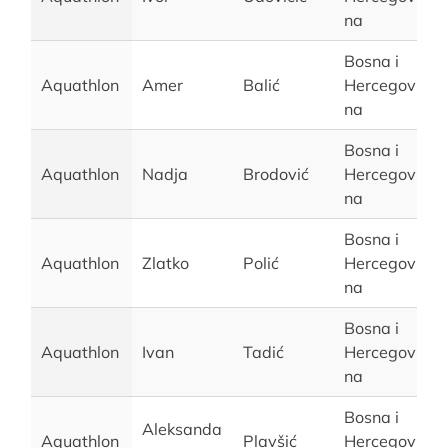
na
Bosna i
Aquathlon
Amer
Balić
Hercegovi
na
Bosna i
Aquathlon
Nadja
Brodović
Hercegovi
na
Bosna i
Aquathlon
Zlatko
Polić
Hercegovi
na
Bosna i
Aquathlon
Ivan
Tadić
Hercegovi
na
Bosna i
Aleksanda
Aquathlon
Plavšić
Hercegovi