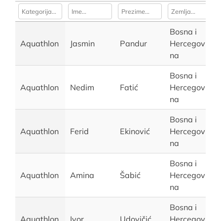
Bosna i
Aquathlon
Jasmin
Pandur
Hercegovi
na
Bosna i
Aquathlon
Nedim
Fatić
Hercegovi
na
Bosna i
Aquathlon
Ferid
Ekinović
Hercegovi
na
Bosna i
Aquathlon
Amina
Šabić
Hercegovi
na
Bosna i
Aquathlon
Ivor
Udovičić
Hercegovi