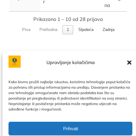
r
na
Prikazano 1 – 10 od 28 prijava
Prva
Prethodna
1
Sljedeća
Zadnja
Upravljanje kolačićima
Facebook
Instagram
Kako bismo pružili najbolje iskustvo, koristimo tehnologije poput kolačića
za pohranu i/ili pristup informacijama na uređaju. Davanjem pristanka na
ove tehnologije omogućavate nam obradu podataka kao što su
Politika privatnosti
|
Uslovi korištenja
|
Naše usluge
|
O
ponašanje pri pregledavanju ili jedinstveni identifikatori na ovoj stranici.
nama
|
Kontakt
|
Kalendar
|
Politika kolačića
Nepristajanje ili povlačenje pristanka može negativno utjecati na
određene funkcije i mogućnosti.
Prihvati