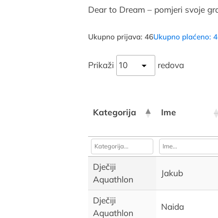
Dear to Dream – pomjeri svoje gra
Ukupno prijava: 46
Ukupno plaćeno: 
Prikaži
redova
Kategorija
Ime
Dječiji
Jakub
Aquathlon
Dječiji
Naida
Aquathlon