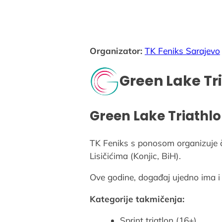
Organizator:
TK Feniks Sarajevo
Green Lake Tr
Green Lake Triathl
TK Feniks s ponosom organizuje če
Lisičićima (Konjic, BiH).
Ove godine, događaj ujedno ima i
Kategorije takmičenja:
Sprint triatlon (16+)