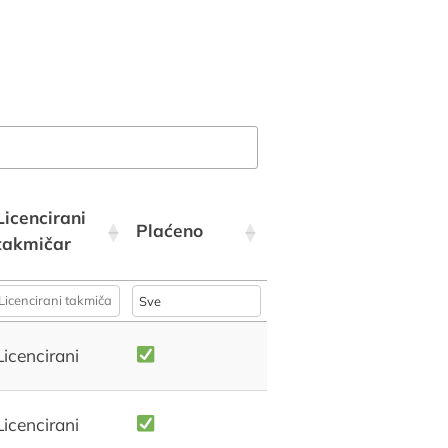
Licencirani
Plaćeno
takmičar
Licencirani
Licencirani