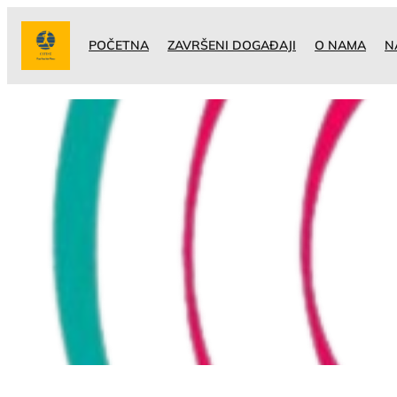
Idi
na
POČETNA
ZAVRŠENI DOGAĐAJI
O NAMA
N
sadržaj