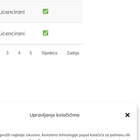
Licencirani
Licencirani
3
4
5
Sljedeća
Zadnja
Upravljanje kolačićima
ndar
|
Politika kolačića
ružili najbolje iskustvo, koristimo tehnologije poput kolačića za pohranu i/ili