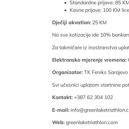
Standardne prijave: 85 KM 
Kasne prijave: 100 KM lice
Dječiji akvatlon:
25 KM
Na sve kotizacije ide 10% bankar
Za takmičare iz inostranstva upla
Elektronsko mjerenje vremena:
Organizator:
TK Feniks Sarajevo
Svi učesnici uplatom startnine po
Kontakt:
+387 62 304 102
E-mail:
info@greenlaketriathlon.
Web:
greenlaketriathlon.com