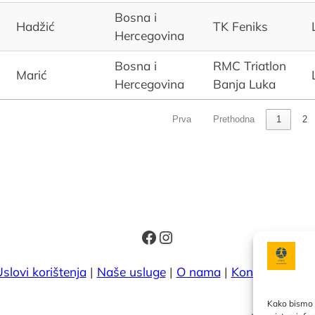
Bosna i
Hadžić
TK Feniks
Hercegovina
Bosna i
RMC Triatlon
Marić
Hercegovina
Banja Luka
Prva
Prethodna
1
2
Facebook
Instagram
slovi korištenja
|
Naše usluge
|
O nama
|
Kontakt
|
Kale
Kako bismo p