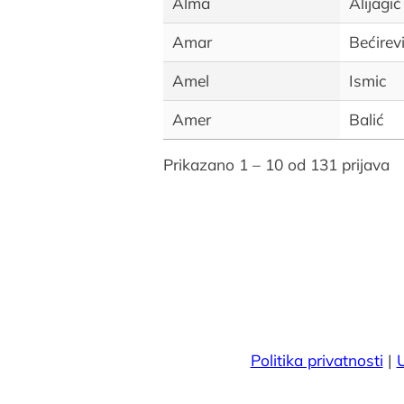
Alma
Alijagić
Amar
Bećirev
Amel
Ismic
Amer
Balić
Prikazano 1 – 10 od 131 prijava
Politika privatnosti
|
U