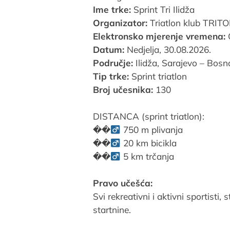
Ime trke:
Sprint Tri Ilidža
Organizator:
Triatlon klub TRIT
Elektronsko mjerenje vremena:
Datum:
Nedjelja, 30.08.2026.
Područje:
Ilidža, Sarajevo – Bosn
Tip trke:
Sprint triatlon
Broj učesnika:
130
DISTANCA (sprint triatlon):
��‍
750 m plivanja
��‍
20 km bicikla
��‍
5 km trčanja
Pravo učešća:
Svi rekreativni i aktivni sportisti,
startnine.