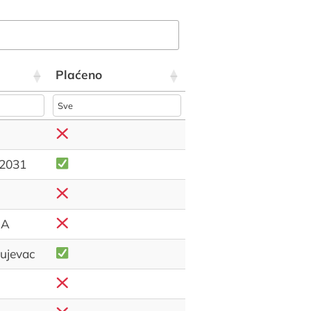
Plaćeno
2031
MA
gujevac