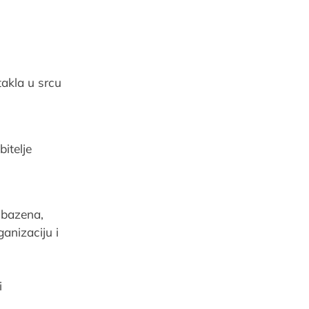
akla u srcu
bitelje
g bazena,
ganizaciju i
i