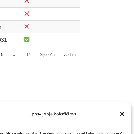
a
031
…
5
14
Sljedeća
Zadnja
Upravljanje kolačićima
ndar
|
Politika kolačića
ružili najbolje iskustvo, koristimo tehnologije poput kolačića za pohranu i/ili