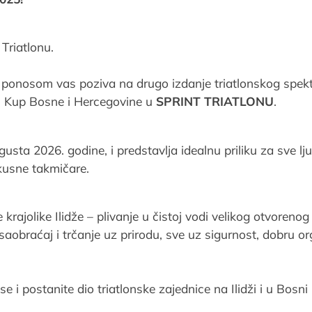
Triatlonu.
ponosom vas poziva na drugo izdanje triatlonskog spekt
ža i Kup Bosne i Hercegovine u
SPRINT TRIATLONU
.
usta 2026. godine, i predstavlja idealnu priliku za sve lju
skusne takmičare.
krajolike Ilidže – plivanje u čistoj vodi velikog otvoreno
saobraćaj i trčanje uz prirodu, sve uz sigurnost, dobru or
e i postanite dio triatlonske zajednice na Ilidži i u Bosni 