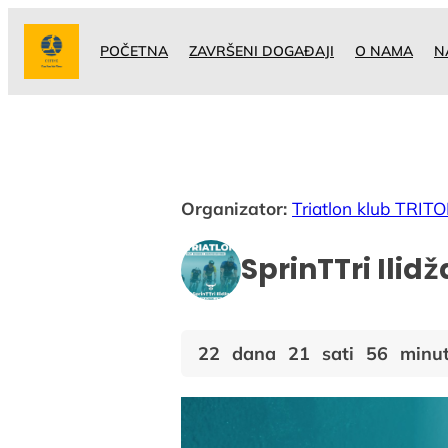
Idi
na
POČETNA
ZAVRŠENI DOGAĐAJI
O NAMA
N
sadržaj
Organizator:
Triatlon klub TRIT
SprinTTri Ilid
22
dana
21
sati
56
minu