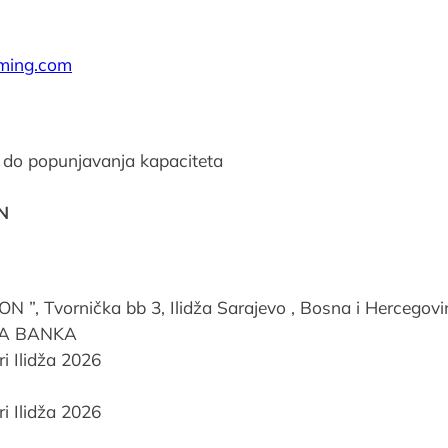
iming.com
li do popunjavanja kapaciteta
N
”, Tvornička bb 3, Ilidža Sarajevo , Bosna i Hercegovi
SA BANKA
ri Ilidža 2026
ri Ilidža 2026