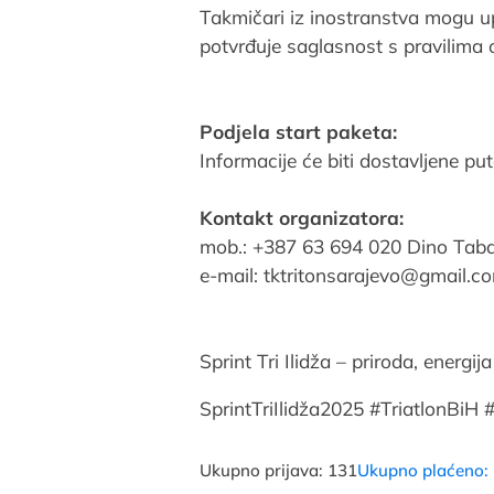
Takmičari iz inostranstva mogu upl
potvrđuje saglasnost s pravilima 
Podjela start paketa:
Informacije će biti dostavljene p
Kontakt organizatora:
mob.: +387 63 694 020 Dino Tab
e-mail: tktritonsarajevo@gmail.c
Sprint Tri Ilidža – priroda, energij
SprintTriIlidža2025 #TriatlonBiH 
Ukupno prijava: 131
Ukupno plaćeno: