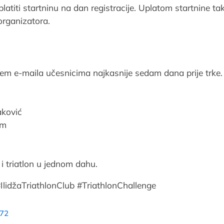
atiti startninu na dan registracije. Uplatom startnine ta
organizatora.
utem e-maila učesnicima najkasnije sedam dana prije trke.
aković
om
a i triatlon u jednom dahu.
#IlidžaTriathlonClub #TriathlonChallenge
 72