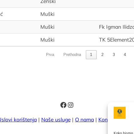
Ženski
ić
Muški
Muški
Fk Igman Ilidz
Muški
TK 5Element2
Prva
Prethodna
1
2
3
4
Facebook
Instagram
slovi korištenja
|
Naše usluge
|
O nama
|
Kontakt
|
Kale
Kako bismo p