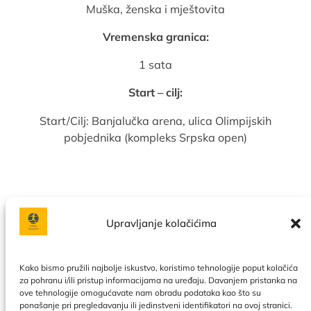
Muška, ženska i mještovita
Vremenska granica:
1 sata
Start – cilj:
Start/Cilj: Banjalučka arena, ulica Olimpijskih
pobjednika (kompleks Srpska open)
Upravljanje kolačićima
Facebook
Instagram
Kako bismo pružili najbolje iskustvo, koristimo tehnologije poput kolačića
za pohranu i/ili pristup informacijama na uređaju. Davanjem pristanka na
ove tehnologije omogućavate nam obradu podataka kao što su
Politika privatnosti
|
Uslovi korištenja
|
Naše usluge
|
O
ponašanje pri pregledavanju ili jedinstveni identifikatori na ovoj stranici.