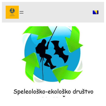
Idi
na
sadržaj